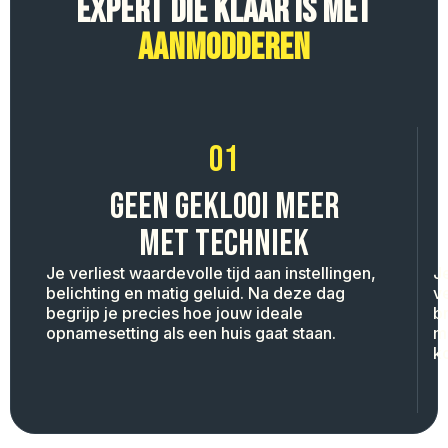
EXPERT DIE KLAAR IS MET
AANMODDEREN
01
GEEN GEKLOOI MEER
MET TECHNIEK
Je verliest waardevolle tijd aan instellingen,
Je
belichting en matig geluid. Na deze dag
v
begrijp je precies hoe jouw ideale
br
opnamesetting als een huis gaat staan.
m
k