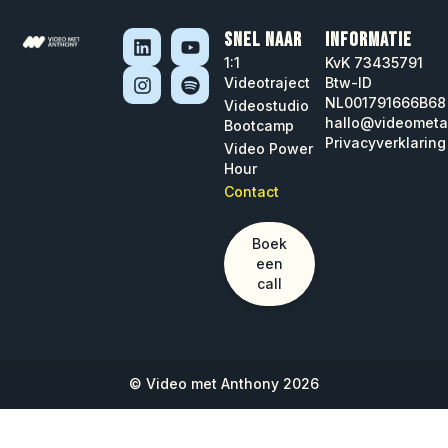
SNEL NAAR
INFORMATIE
1:1
KvK 73435791
Videotraject
Btw-ID
NL001791666B68
Videostudio
hallo@videometa
Bootcamp
Privacyverklaring
Video Power
Hour
Contact
Boek
een
call
© Video met Anthony 2026