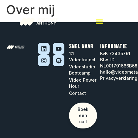
Over mij
SNEL NAAR
INFORMATIE
1:1
KvK 73435791
Videotraject
Btw-ID
NL001791666B68
Videostudio
hallo@videometa
Bootcamp
Privacyverklaring
Video Power
Hour
Contact
Boek
een
call